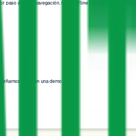
 paso a paso: navegación, modo offline y prueba de entrega con f
 enseñamos cómo en una demo rápida.
S