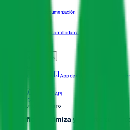
Ayuda
Centro de soporte y documentación
API
Documentación para desarrolladores
Blog
Precios
Entrar
Solicita una demo
Funcionalidades
Planificador de Rutas
App de Conductores
Seguimien
Recursos
Historias
Ayuda
API
Blog
Precios
Contacto
APP DE RUTAS DE REPARTO
Planifica, optimiza y reparte tus ru