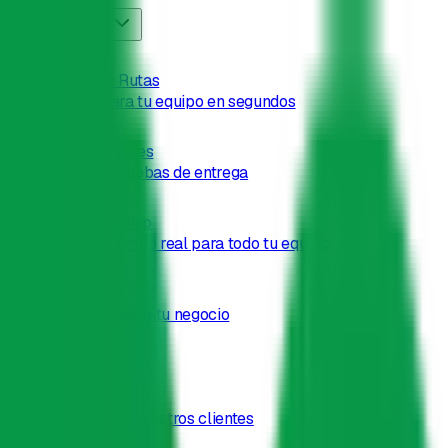
Funcionalidades
Planificador de Rutas
Rutas claras para tu equipo en segundos
App de Conductores
Navegación y pruebas de entrega
Seguimiento en Vivo
Visibilidad en tiempo real para todo tu equipo
Analíticas
Métricas clave para tu negocio
Recursos
Historias
Casos de éxito de nuestros clientes