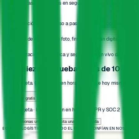
Crea rutas optimizadas en segundos y guía a cada conductor
Navegación guiada paso a paso, incluso sin cobertura
Prueba de entrega con foto, firma y albarán digital
Optimización automática y seguimiento en vivo de la flota
Empieza tu prueba gratis de 10 días
Sin tarjeta. Configúralo en horas y reparte hoy mismo. Te
Probar gratis 10 días
Sin tarjeta · Implantación en horas · GDPR y SOC 2
¿Gestionas una flota? Solicita una demo guiada
EQUIPOS LOGÍSTICOS DE TODO EL MUNDO CONFÍAN EN NOSOTRO