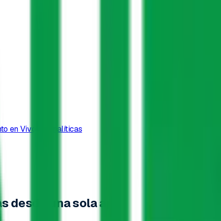
to en Vivo
Analíticas
tas desde
una sola app